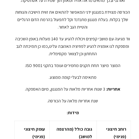
ואורגני ובכך מתאים מראה אחיד ומאוזן תוך שמירה על אסתטיקה.
הכורסה מצוידת במנגנון ידני המאפשר להתאים את זווית הישיבה והנוחות
שלך בקלות. בעלת מנגנון מתנדנד וקל לתפעול בהרמת הדום הרגליים
והטיית הגב לאחור.
ווד מגיעה עם מושבי קפיצים ויכולת להגיע עד 140 מעלות באופן השכיבה
ומספקת לנו אופציה להגיע לפוזיציה האהובה עלינו,כמו כן תמיכתה לגב
התחתון וכן לצוואר מקסימלית.
המוצר מיוצר תחת תקנים מחמירים ועומד בתקני ISO 9001.
מתאימה לבעלי קומה ממוצע.
אחריות:
3 שנות אחריות מלאות על המנגנון, מיום האספקה.
שנת אחריות מלאה על הכורסה.
מידות:
רוחב חיצוני
גובה כולל (מהרצפה
עומק חיצוני
(פנימי)
למושב)
(פנימי)