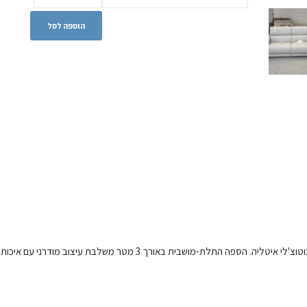
הוספה לסל
שלמות עיצובית ונוחות מתקדמת נפגשות בספת העור המפוארת מבית בוטוצ'לי איטליה. הספה התלת-מושבית באורך 3 מטר משלבת עיצוב מוד